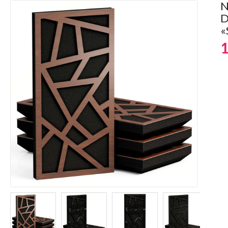
N
D
«
1